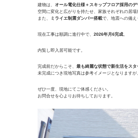
建物は、
オール電化仕様＋スキップフロア採用のデ
空間に変化と広がりを持たせ、家族それぞれの居場
また、
ミライエ制震ダンパー搭載
で、地震への備え
現在工事は順調に進行中で、
2026年月6完成
。
内覧し即入居可能です。
完成前だからこそ、
最も綺麗な状態で新生活をスタ
未完成につき現地写真は参考イメージとなりますが、
ぜひ一度、現地にてご体感ください。
お問合せを心よりお待ちしております。