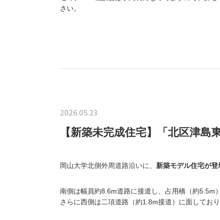
さい。
2026.05.23
【新築未完成住宅】「北区津島東４
岡山大学北側外周道路沿いに、
新築モデル住宅が登
南側は幅員約8.6m道路に接道し、占用橋（約5.
さらに西側は二項道路（約1.8m接道）に面してお