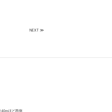
NEXT
≫
40mほど西側