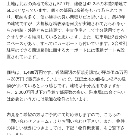
土地は北西の角地で広さは57.7坪、建物は42.2坪の木造2階建て
5LDKとなっています。個々の部屋は余裕をもって取られてお
り、収納も多く、使い勝手の良い間取りだと思います。築49年
の建物ですが、大規模な増改築を何度か実施されておられるか
らか内装・外装ともに綺麗で、中古住宅として十分活用できる
クオリティを維持していると思います。また、駐車場は3台分の
スペースがあり、すべてにカーポートも付いています。2台並列
駐車のできる西道路側に面するカーポートには電動ゲートも設
置されています。
価格は、
1,480万円
です。近隣周辺の新規分譲地が坪単価25万円
～28万円で販売されていますので、ほぼ土地の価格に42坪の建
物が付いているという感じです。建物は十分活用できますか
ら、2,000万円以下の予算で部屋数の多い、駐車場は3台ぐらい
は必要という方には最適な物件と思います。
内見をご希望の方はご予約にて対応致しますので、こちらの
「
問い合わせフォーム
」よりお問い合わせ下さい。また、物件
の詳しい概要につきましては、下記「物件概要書」をご覧下さ
い。また、