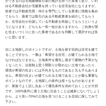
ができるのは宅地建物取引業の免許を持った業者であり、いわ
ゆる不動産会社か宅建業を持っている住宅会社になりますが、
前者では不動産売買・仲介を専門にしている業者に情報を集め
てもらう、後者では取引のある不動産業者を紹介してもらう
か、住宅会社が分譲している不動産を斡旋してもらうというよ
うになります。どちらも一長一短がありますから、ご自身が望
む住まいづくりに合った業者であるかを判断して選択すれば良
いと思います。
次に土地探しのポイントですが、土地を探す目的は住宅を建て
ることですから、一番は「希望する住宅」が建てられる土地で
なければなりません。土地条件を優先し過ぎて建物の予算がな
くなったり、法規制上思う間取りが取れない土地であったり、
環境が希望の住まいには不向きなものであると元も子もありま
せん。希望の住まいが建てられる土地であることが最も重要な
ポイントなのです。土地探しの条件は様々なものがあります
が、家族でよく話し合あって優先条件を決めておくことが大切
です。100%条件に適う土地に出会うことは滅多にないでしょう
から、より良い70%の土地を見つけることを念頭に探してみて
下さい。