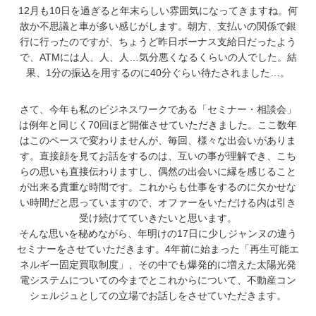
12月も10日を過ぎると年末らしい雰囲気になってきますね。何
故か不思議と車が多い感じがします。朝方、支払いの関係で銀
行に行ったのですが、ちょうど昨日ボーナス支給日だったよう
で、ATMには人、人、人…気分悪くなるくらいの人でした。結
果、1分の振込を用するのに40分ぐらい待たされました…。
さて、今年も私のビジネスワークである「セミナー・相談会」
は例年と同じく70回ほど開催させていただきました。ここ数年
はこのペースで変わりませんが、毎回、様々な出会いがありま
す。直接顔を見てお話をするのは、互いの事が理解でき、こち
らの思いも直接伝わりますし、偶然の出会いに縁を感じること
が出来る貴重な時間です。これからも仕事をするのに欠かせな
い時間だと思っていますので、オファーをいただける内は引き
受け続けてていきたいと思います。
そんな思いを秘めながら、年明けの17日に少しジャンヌの違う
セミナーをさせていただきます。4年前に始まった「再生可能エ
ネルギー固定買取制度」、その中でも爆発的に増えた太陽光発
電システムについての今までとこれからについて、不動産コン
シェルジュとしての立場でお話しをさせていただきます。