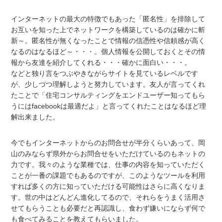
インターネットの最大の特徴でもあった「匿名性」を排除して
お互いを知った上でネットワークを構築しているのは確かに斬
新～。匿名性が無くなったことで情報の信憑性や信頼感が高く
なるのはなるほど～・・・。個人情報を公開しておくとその情
報から友達を紹介してくれる・・・確かに面白い・・・。
などと独り言をつぶやきながらサイトを見ているレベルです
が、少しづつ理解しようと努力しています。友人が言ってくれ
たことで「住宅コンサルティングをエンドユーザー知ってもら
うにはfacebookは最適だよ」と言ってくれたことはなるほど理
解出来ました。
今でもインターネットからのお問合せが半分くらいあって、岡
山のみならず県外からお問合せをいただけているのもネットの
力です。我々のような業種では、仕事の内容を知っていただく
ことが一番の課題でもあるのですが、このようなツールを利用
すれば多くの方に知っていただける可能性はさらに高くなりま
す。世の中はどんどん進化してるので、それらをうまく活用さ
せてもらうことも必要だと再認識し、食わず嫌いにならず何で
も食べてみることを教えてもらいました。