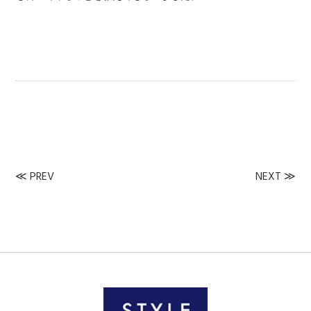
≪
PREV
NEXT
≫