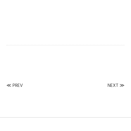
≪
PREV
NEXT
≫